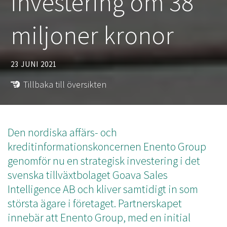
investering om 38
miljoner kronor
23 JUNI 2021
Tillbaka till översikten
Den nordiska affärs- och
kreditinformationskoncernen Enento Group
genomför nu en strategisk investering i det
svenska tillväxtbolaget Goava Sales
Intelligence AB och kliver samtidigt in som
största ägare i företaget. Partnerskapet
innebär att Enento Group, med en initial