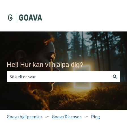
Hej! Hur kan vi hjälpa dig?
Det finns inga förslag eftersom sökfältet är tomt.
Goava hjälpcenter
Goava Discover
Ping