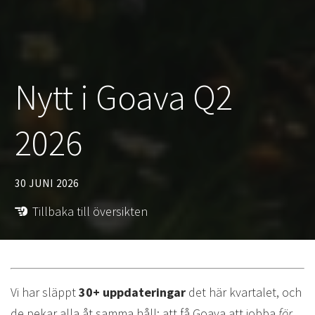
Nytt i Goava Q2
2026
30 JUNI 2026
Tillbaka till översikten
Vi har släppt
30+ uppdateringar
det här kvartalet, och
de pekar alla åt samma håll: att få Goava att jobba
för