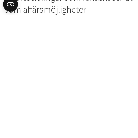
som affärsmöjligheter
Varje affärsmöjlighet kommer nu som en samlad, ren
genomgång i stället för tre fragmenterade noteringar –
fit-resonemang, varför-just-nu-signaler, kontakter och
nästa steg på ett och samma ställe. Varje notering har
en numerisk fit-score, telefonnummer går att ringa med
ett klick, och företagsnamnet länkar rakt in i Discover
med research-agenten öppen. När de exporteras till ditt
CRM är de formaterade specifikt för ditt CRM.
5. Koppla Goava till dina egna AI-
verktyg (MCP)
Early access