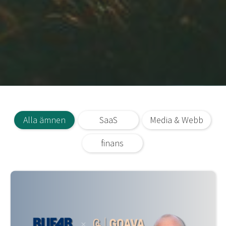
Alla ämnen
SaaS
Media & Webb
finans