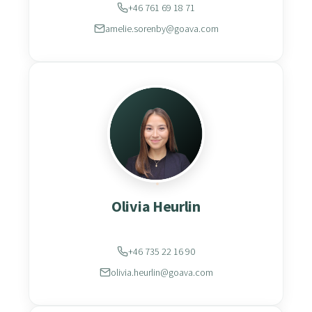
+46 761 69 18 71
amelie.sorenby@goava.com
Olivia Heurlin
+46 735 22 16 90
olivia.heurlin@goava.com