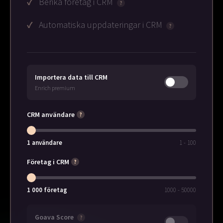
Berika företag i CRM
?
Automatiska uppdateringar i CRM
?
Importera data till CRM
Enrich premium
CRM användare
?
1
användare
1 - 100
Företag i CRM
?
1 000
företag
1000 - 50000
Goava Score
?