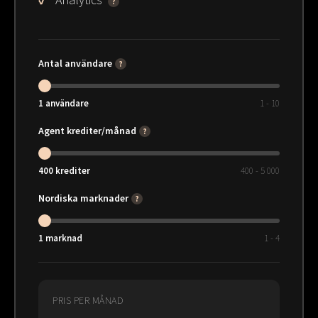
?
Antal användare
?
1
användare
1 - 10
Agent krediter/månad
?
400
krediter
400 - 5 000
Nordiska marknader
?
1
marknad
1 - 4
PRIS PER MÅNAD