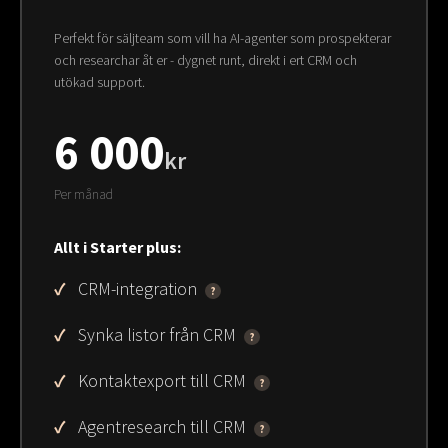
Perfekt för säljteam som vill ha AI-agenter som prospekterar
och researchar åt er - dygnet runt, direkt i ert CRM och
utökad support.
6 000
kr
Per månad
Allt i Starter plus:
CRM-integration
?
Synka listor från CRM
?
Kontaktexport till CRM
?
Agentresearch till CRM
?