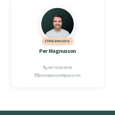
FÖRÄLDRALEDIG
Per Magnusson
+46 733 86 06 90
per.magnusson@goava.com