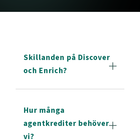
Skillanden på Discover
och Enrich?
Discover riktar sig till dig som är i behov av
prospektering, analysera din målgrupp och
Hur många
hitta nya lovande segment att bearbeta.
agentkrediter behöver
Enrich handlar om att berika ditt CRM med
vi?