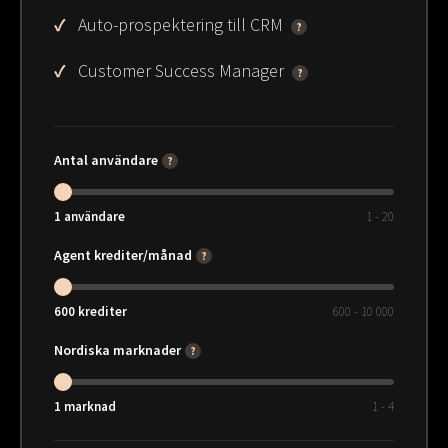
Auto-prospektering till CRM
?
Customer Success Manager
?
Antal användare
?
1
användare
1 - 20
Agent krediter/månad
?
600
krediter
600 - 10 000
Nordiska marknader
?
1
marknad
1 - 4