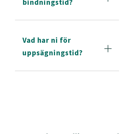
bindningstid?
I Enrich ingår hela Norden i priset.
Man kan välja mellan årsabonnemang
och löpande månadsabonnemang.
Vad har ni för
Årsabonnemang har 25% rabatt.
uppsägningstid?
Vi har 60 dagars uppsägningstid på
årsabonnemang, och ingen uppsägningstid på
månadsabonnemang.