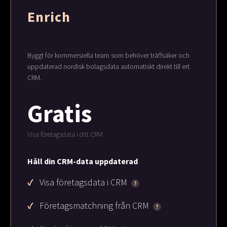
Enrich
Byggt för kommersiella team som behöver träffsäker och
uppdaterad nordisk bolagsdata automatiskt direkt till ert
CRM.
Gratis
Visa företagsdata i ditt CRM
Håll din CRM-data uppdaterad
Visa företagsdata i CRM
?
Företagsmatchning från CRM
?