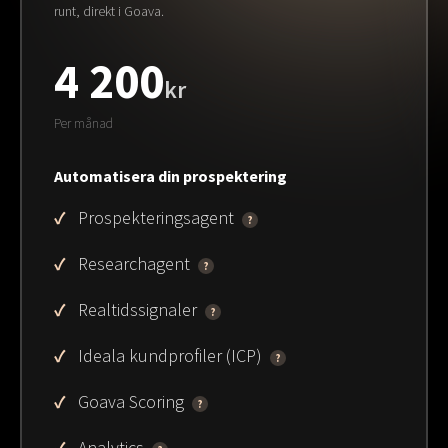
runt, direkt i Goava.
4 200
kr
Per månad
Automatisera din prospektering
Prospekteringsagent
?
Researchagent
?
Realtidssignaler
?
Ideala kundprofiler (ICP)
?
Goava Scoring
?
Analytics