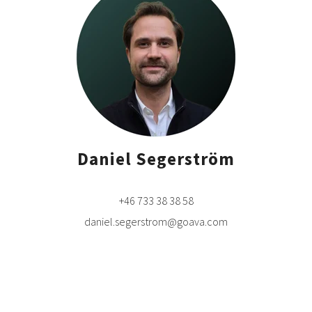
Daniel Se
gerström
+46 733 38 38 58
daniel.segerstrom@goava.com