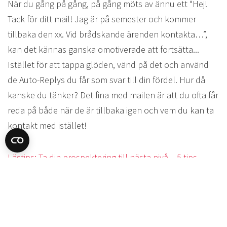
När du gång på gång, på gång möts av ännu ett “Hej!
Tack för ditt mail! Jag är på semester och kommer
tillbaka den xx. Vid brådskande ärenden kontakta…”,
kan det kännas ganska omotiverade att fortsätta...
Istället för att tappa glöden, vänd på det och använd
de Auto-Replys du får som svar till din fördel. Hur då
kanske du tänker? Det fina med mailen är att du ofta får
reda på både när de är tillbaka igen och vem du kan ta
kontakt med istället!
Lästips: Ta din prospektering till nästa nivå – 5 tips
2. En lugnare period även för dina
prospekts