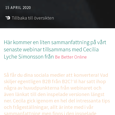
15 APRIL 2020
Tillbaka till översikten
Här kommer en liten sammanfattning på vårt
senaste webinar tillsammans med Cecilia
Lyche Simonsson från
Be Better Online
Så får du dina sociala medier att konvertera! Vad
skiljer egentligen B2B från B2C? Vi har satt ihop
några av huvudpunkterna från webinaret och
även länkat till den inspelade versionen längst
ner. Cecila gick igenom en hel del intressanta tips
och frågeställningar, allt är inte med i vår
sammanfattning men finns i den inspelade