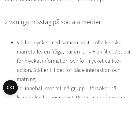
2 vanliga misstag på sociala medier
Vill för mycket med samma post – ofta kanske
man ställer en fråga, har en länk + en film. Det blir
för mycket information och för mycket call-to-
action. Ställer till det för både interaktion och
mätning.
Fel innehåll mot fel målgrupp – försöker nå
kunder lite för aggressivt. Pratar man så mot en
målgrupp som inte är redo för det så tar man inte
till sig det.
Ett av tipsen från webinaret: Sluta hångla på