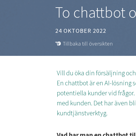
To chattbot o
24 OKTOBER 2022
Tillbaka till översikten
Vill du öka din försäljning o
En chattbot är en AI-lösning 
potentiella kunder vid frågor
med kunden. Det har även bliv
kundtjänstverktyg.
Vad har man en chattbot til