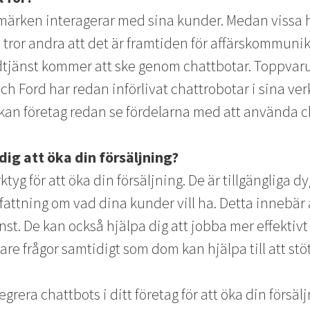
märken interagerar med sina kunder. Medan vissa h
tror andra att det är framtiden för affärskommunik
dtjänst kommer att ske genom chattbotar. Toppva
och Ford har redan införlivat chattrobotar i sina v
 kan företag redan se fördelarna med att använda c
dig att öka din försäljning?
ktyg för att öka din försäljning. De är tillgängliga 
fattning om vad dina kunder vill ha. Detta innebär
änst. De kan också hjälpa dig att jobba mer effekti
re frågor samtidigt som dom kan hjälpa till att st
egrera chattbots i ditt företag för att öka din försä