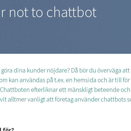
r not to chattbot
ch göra dina kunder nöjdare? Då bör du överväga at
som kan användas på t.ex. en hemsida och är till för
. Chattboten efterliknar ett mänskligt beteende och 
it alltmer vanligt att företag använder chattbots so
l för?