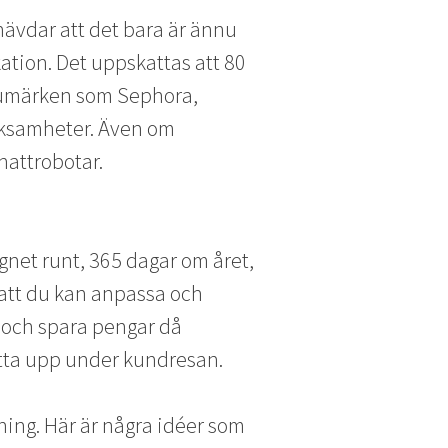
ävdar att det bara är ännu
ation. Det uppskattas att 80
rumärken som Sephora,
erksamheter. Även om
hattrobotar.
dygnet runt, 365 dagar om året,
 att du kan anpassa och
vt och spara pengar då
ötta upp under kundresan.
ljning. Här är några idéer som