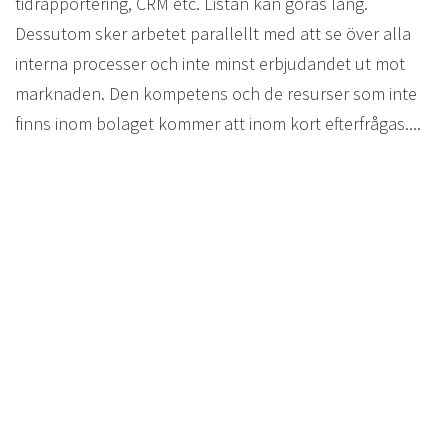
tidrapportering, CRM etc. Listan kan göras lång.
Dessutom sker arbetet parallellt med att se över alla
interna processer och inte minst erbjudandet ut mot
marknaden. Den kompetens och de resurser som inte
finns inom bolaget kommer att inom kort efterfrågas....
3. De söker aktivt efter personal
Det är ofta tuffare än man tror att hitta rätt person till
rätt jobb. Företag som idag aktivt söker efter ny
kompetens inser ofta att det är både tidskrävande och
tufft att hitta rätt. Här kan du med fördel hålla ett öga
på de företag som söker aktivt efter ny kompetens, men
även de som tidigare har sökt mycket personal.