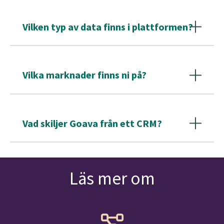
Vi har kostnadsfri onboarding för alla våra nya kunder, den sker
antingen ute hos er eller via webben. Vi erbjuder löpande
Vilken typ av data finns i plattformen?
support dagligen.
Goavas plattform består av en företagsdatabas samt öppen &
publik data. Läs mer om den data vi samlar in
här
. Om du har
Vilka marknader finns ni på?
frågor angående specifik data, kontakta oss gärna så berättar
vi mer!
Vi finns i Sverige, Norge och Danmark. Kontakta oss via chatten
för specifika önskemål gällande din marknad.
Vad skiljer Goava från ett CRM?
Goava är ett digitalt prospekteringsverktyg som förstärker och
kompletterar CRM-system. Goava ger er realtidsdata om
Läs mer om
företag och information om när nya affärsmöjligheter uppstår.
Goava hjälper er hålla ert CRM uppdaterat och rent.