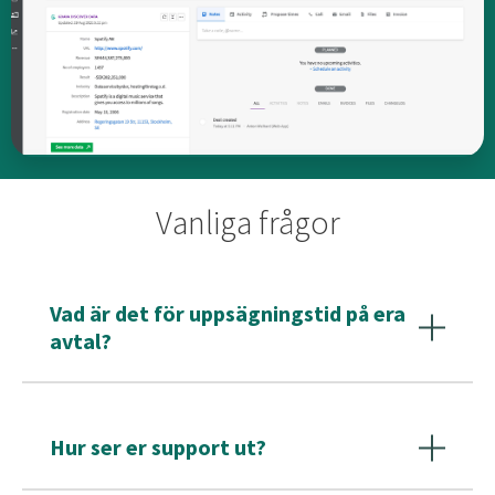
Vanliga frågor
Vad är det för uppsägningstid på era
avtal?
Vi har 30 dagars uppsägningstid och avtalen löper kvartals-
eller årsvis.
Hur ser er support ut?