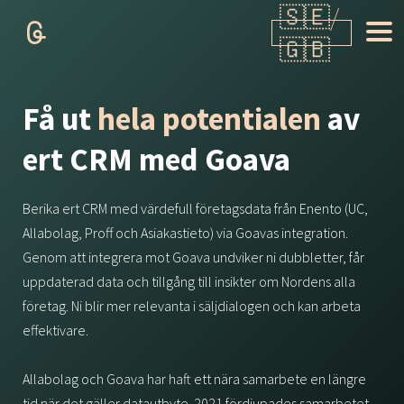
Få ut
hela potentialen
av
ert CRM med Goava
Berika ert CRM med värdefull företagsdata från
Enento
(
UC
,
Allabolag
,
Proff
och
Asiakastieto
) via Goavas integration.
Genom att integrera mot Goava undviker ni dubbletter, får
uppdaterad data och tillgång till insikter om Nordens alla
företag. Ni blir mer relevanta i säljdialogen och kan arbeta
effektivare.
Allabolag och Goava har haft ett nära samarbete en längre
tid när det gäller datautbyte. 2021 fördjupades samarbetet