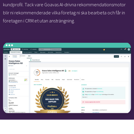
kundprofil. Tack vare Goavas AI-drivna rekommendationsmotor
blir ni rekommenderade vilka företag ni ska bearbeta och får in
företagen i CRM:et utan ansträngning.