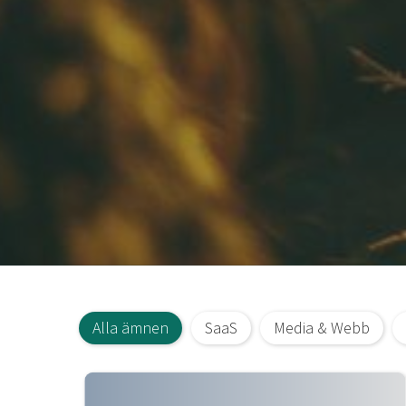
Alla ämnen
SaaS
Media & Webb