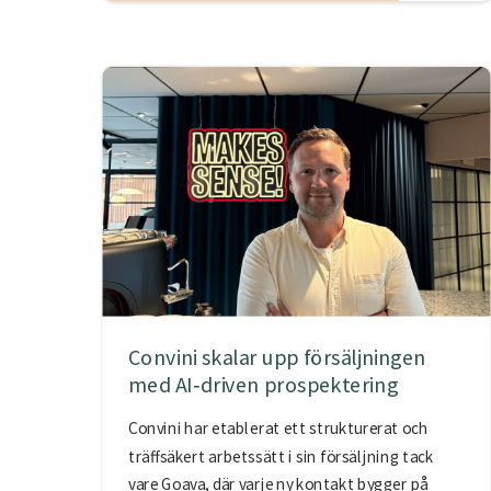
Convini skalar upp försäljningen
med AI‑driven prospektering
Convini har etablerat ett strukturerat och
träffsäkert arbetssätt i sin försäljning tack
vare Goava, där varje ny kontakt bygger på