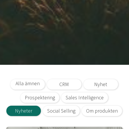
Alla ämnen
CRM
Nyhet
Prospektering
Sales Intelligence
Nyheter
Social Selling
Om produkten