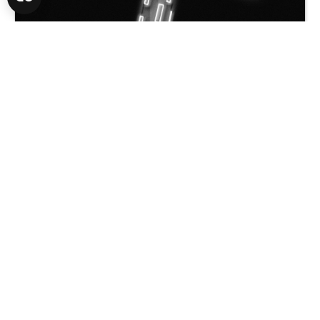
Förbättra och effektivisera din
prospektering med AI
AI:s roll i prospektering: AI kan analysera stora
datamängder för att snabbt identifiera potentiella
kunder med högre sannolikhet att konvertera. Det
handlar inte bara om att hitta fler leads, utan rätt
leads.
24 FEBRUARI 2025 | LÄSTID 1 MIN